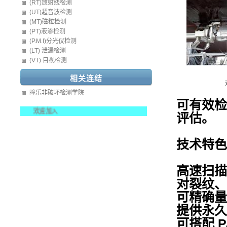
(RT)放射线检测
(UT)超音波检测
(MT)磁粒检测
(PT)液渗检测
(P.M.I)分光仪检测
(LT) 泄漏检测
(VT) 目视检测
相关连结
瞳乐非破坏检测学院
可有效检
欢迎加入
评估。
技术特色
高速扫描
对裂纹、
可精确量
提供永久
可搭配 