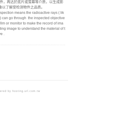
物件，再达於底片或萤幕等介质，以生成影
像以了解受检测物件之品质。
spection means the radioactive rays ( lik
 ) can go through the inspected objective
film or monitor to make the record of ima
erding image to understand the material of t
e .
ered by hosting.url.com.tw