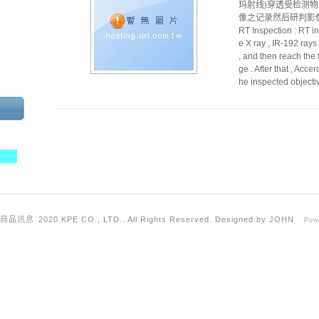
玛射线)穿透受检测
像之记录然后研判影
RT Inspection : RT in
e X ray , IR-192 rays
, and then reach the 
ge . After that , Acc
he inspected objectiv
商品讯息
2020 KPE CO., LTD.. All Rights Reserved. Designed by JOHN
Pow