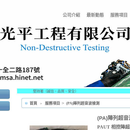
公司介紹
最新動態
服務項目
堅持著（誠信、品質、安全）
首頁
﹥
服務項目
>
(PA)陣列超音波檢測
(PA)陣列超
PAUT 相控陣超音波