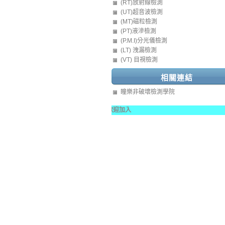
(RT)放射線檢測
(UT)超音波檢測
(MT)磁粒檢測
(PT)液滲檢測
(P.M.I)分光儀檢測
(LT) 洩漏檢測
(VT) 目視檢測
相關連結
瞳樂非破壞檢測學院